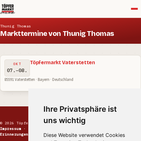
Menü
Thunig Thomas
Markttermine von Thunig Thomas
Töpfermarkt Vaterstetten
OKT
07.–08.
85591 Vaterstetten · Bayern · Deutschland
Ihre Privatsphäre ist
uns wichtig
© 2026 Töpfermarkt · Handgemachte Keramik
Impressum
·
Kontakt
·
Datenschutz
·
Markt melden
·
Diese Website verwendet Cookies
Erinnerungen