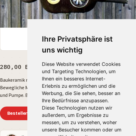
Ihre Privatsphäre ist
uns wichtig
Diese Website verwendet Cookies
280,00 EUR
und Targeting Technologien, um
Ihnen ein besseres Internet-
Baukeramik mit engobierten Details, bei 1100 Grad gebrannt.
Erlebnis zu ermöglichen und die
Bewegliche Mechanik aus Metall. Komplett mit Stange, Sockel
Werbung, die Sie sehen, besser an
und Pumpe. Breite ca. 60cm, Höhe ca. 30cm.
Ihre Bedürfnisse anzupassen.
Diese Technologien nutzen wir
Bestellen
außerdem, um Ergebnisse zu
messen, um zu verstehen, woher
unsere Besucher kommen oder um