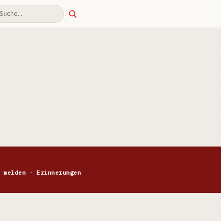
uche
 melden
·
Erinnerungen