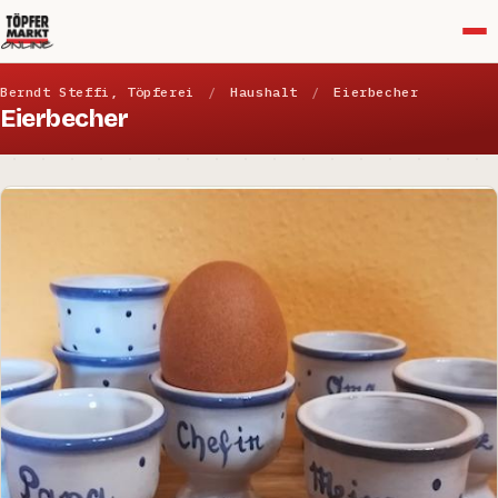
Menü
Berndt Steffi, Töpferei
/
Haushalt
/
Eierbecher
Eierbecher