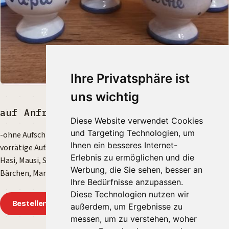
Ihre Privatsphäre ist
uns wichtig
auf Anfrage EUR
Diese Website verwendet Cookies
und Targeting Technologien, um
-ohne Aufschrift mit Punkten
Ihnen ein besseres Internet-
vorrätige Aufschriften: Ich, Du, Meine, Deine, Oma, Opa, Omi, Opi,
Erlebnis zu ermöglichen und die
Hasi, Mausi, Schatz, Schatzi, Frechdachs, Liebling, Hexlein,
Werbung, die Sie sehen, besser an
Bärchen, Mama, Papa, Mutti ,Vati, Chef, Chefin, Engel, Teufelchen
Ihre Bedürfnisse anzupassen.
Diese Technologien nutzen wir
Bestellen
außerdem, um Ergebnisse zu
messen, um zu verstehen, woher