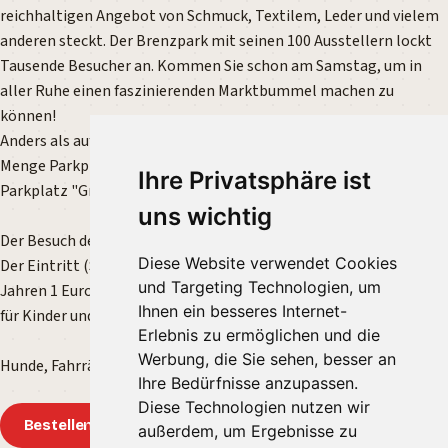
reichhaltigen Angebot von Schmuck, Textilem, Leder und vielem
anderen steckt. Der Brenzpark mit seinen 100 Ausstellern lockt
Tausende Besucher an. Kommen Sie schon am Samstag, um in
aller Ruhe einen faszinierenden Marktbummel machen zu
können!
Anders als auf dem Gelände von Schloss Hellenstein stehen jede
Menge Parkplätze in direkter Nähe zur Verfügung. Auf dem
Ihre Privatsphäre ist
Parkplatz "Großer Festplatz" beträgt die Parkgebühr 1 Euro.
uns wichtig
Der Besuch des Marktes ist selbstverständlich kostenlos.
Diese Website verwendet Cookies
Der Eintritt (Schutzgebühr) für den Park beträgt ganzjährig ab 16
und Targeting Technologien, um
Jahren 1 Euro,
Ihnen ein besseres Internet-
für Kinder und Jugendliche von 6 bis 16 Jahren 0,50 Euro.
Erlebnis zu ermöglichen und die
Werbung, die Sie sehen, besser an
Hunde, Fahrräder und Inlineskater dürfen leider nicht in den Park.
Ihre Bedürfnisse anzupassen.
Diese Technologien nutzen wir
Bestellen
außerdem, um Ergebnisse zu