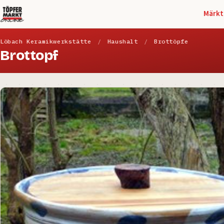
Märkt
Löbach Keramikwerkstätte
/
Haushalt
/
Brottöpfe
Brottopf