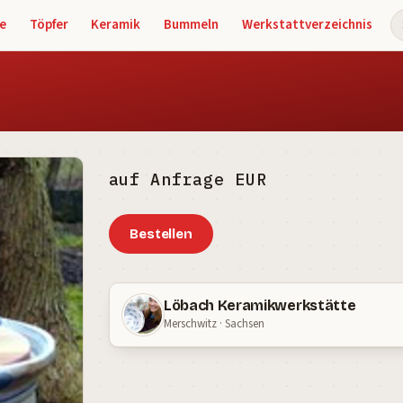
e
Töpfer
Keramik
Bummeln
Werkstattverzeichnis
S
auf Anfrage EUR
Bestellen
Löbach Keramikwerkstätte
Merschwitz · Sachsen