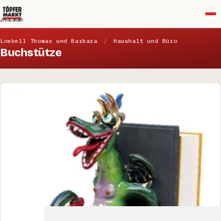
Menü
Loebell Thomas und Barbara
/
Haushalt und Büro
Buchstütze