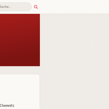
uche
/Chemnitz