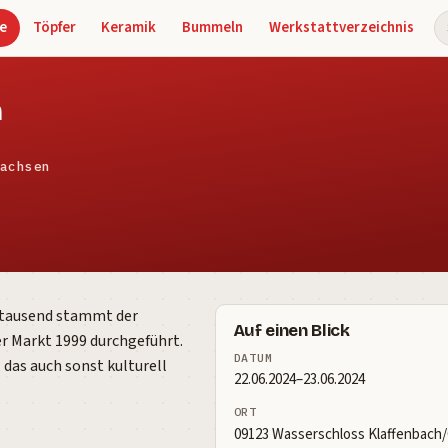
e
Töpfer
Keramik
Bummeln
Werkstattverzeichnis
S
h
achsen
hrtausend stammt der
Auf einen Blick
r Markt 1999 durchgeführt.
DATUM
das auch sonst kulturell
22.06.2024–23.06.2024
ORT
09123 Wasserschloss Klaffenbach