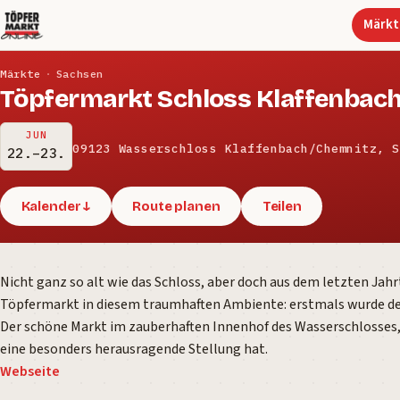
Märkt
Märkte
·
Sachsen
Töpfermarkt Schloss Klaffenbac
JUN
09123 Wasserschloss Klaffenbach/Chemnitz, S
22.–23.
Kalender ↓
Route planen
Teilen
Nicht ganz so alt wie das Schloss, aber doch aus dem letzten Ja
Töpfermarkt in diesem traumhaften Ambiente: erstmals wurde de
Der schöne Markt im zauberhaften Innenhof des Wasserschlosses, 
eine besonders herausragende Stellung hat.
Webseite