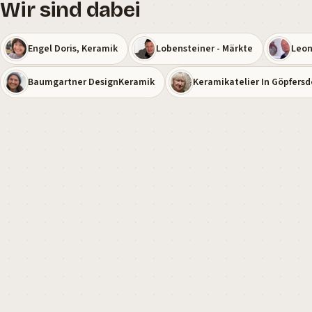
Wir sind dabei
Engel Doris, Keramik
Lobensteiner - Märkte
Leon
Baumgartner DesignKeramik
Keramikatelier In Göpfersdo