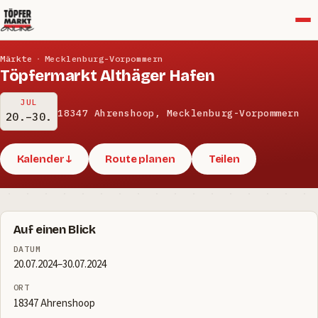
Menü
Märkte
·
Mecklenburg-Vorpommern
Töpfermarkt Althäger Hafen
JUL
18347 Ahrenshoop, Mecklenburg-Vorpommern
20.–30.
Kalender ↓
Route planen
Teilen
Auf einen Blick
DATUM
20.07.2024–30.07.2024
ORT
18347 Ahrenshoop