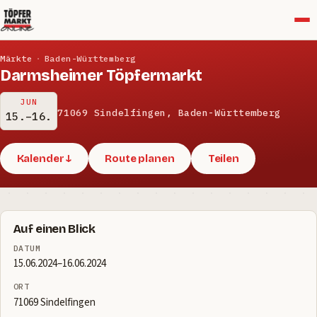
Menü
Märkte
·
Baden-Württemberg
Darmsheimer Töpfermarkt
JUN
71069 Sindelfingen, Baden-Württemberg
15.–16.
Kalender ↓
Route planen
Teilen
Auf einen Blick
DATUM
15.06.2024–16.06.2024
ORT
71069 Sindelfingen