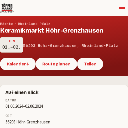
Menü
Märkte
·
Rheinland-Pfalz
Keramikmarkt Höhr-Grenzhausen
JUN
56203 Höhr-Grenzhausen, Rheinland-Pfalz
01.–02.
Kalender ↓
Route planen
Teilen
Auf einen Blick
DATUM
01.06.2024–02.06.2024
ORT
56203 Höhr-Grenzhausen