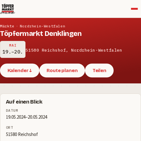
Menü
Märkte
·
Nordrhein-Westfalen
Töpfermarkt Denklingen
MAI
51580 Reichshof, Nordrhein-Westfalen
19.–20.
Kalender ↓
Route planen
Teilen
Auf einen Blick
DATUM
19.05.2024–20.05.2024
ORT
51580 Reichshof