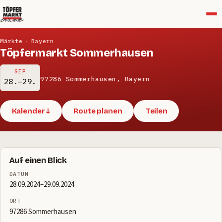
Menü
Märkte
·
Bayern
Töpfermarkt Sommerhausen
SEP
97286 Sommerhausen, Bayern
28.–29.
Kalender ↓
Route planen
Teilen
Auf einen Blick
DATUM
28.09.2024–29.09.2024
ORT
97286 Sommerhausen