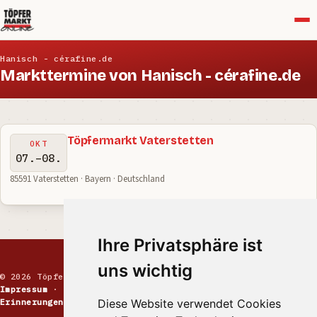
Menü
Hanisch - cérafine.de
Markttermine von Hanisch - cérafine.de
Töpfermarkt Vaterstetten
OKT
07.–08.
85591 Vaterstetten · Bayern · Deutschland
Ihre Privatsphäre ist
uns wichtig
© 2026 Töpfermarkt · Handgemachte Keramik
Impressum
·
Kontakt
·
Datenschutz
·
Markt melden
·
Diese Website verwendet Cookies
Erinnerungen