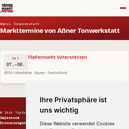
Menü
Aßner Tonwerkstatt
Markttermine von Aßner Tonwerkstatt
Töpfermarkt Vaterstetten
OKT
07.–08.
85591 Vaterstetten · Bayern · Deutschland
Ihre Privatsphäre ist
uns wichtig
© 2026 Töpfermarkt · Handgemachte Keramik
Impressum
·
Kontakt
·
Datenschutz
·
Markt melden
·
Diese Website verwendet Cookies
Erinnerungen