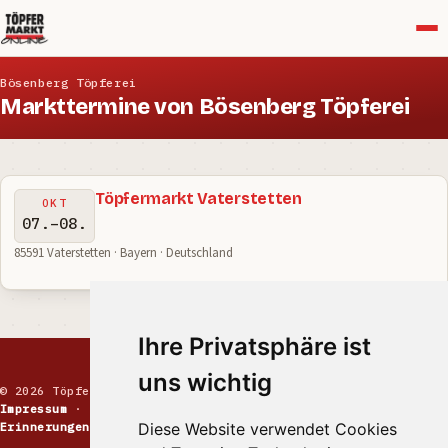
Menü
Bösenberg Töpferei
Markttermine von Bösenberg Töpferei
Töpfermarkt Vaterstetten
OKT
07.–08.
85591 Vaterstetten · Bayern · Deutschland
Ihre Privatsphäre ist
uns wichtig
© 2026 Töpfermarkt · Handgemachte Keramik
Impressum
·
Kontakt
·
Datenschutz
·
Markt melden
·
Diese Website verwendet Cookies
Erinnerungen