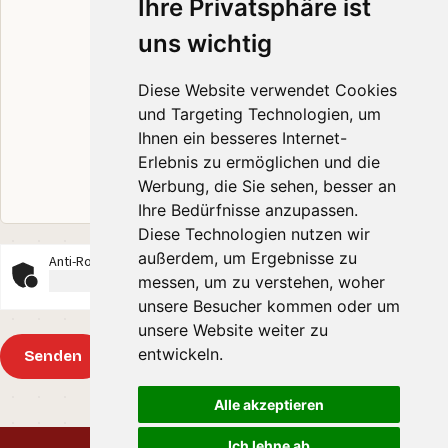
Ihre Privatsphäre ist
uns wichtig
Diese Website verwendet Cookies
und Targeting Technologien, um
Ihnen ein besseres Internet-
Erlebnis zu ermöglichen und die
Werbung, die Sie sehen, besser an
Ihre Bedürfnisse anzupassen.
Diese Technologien nutzen wir
außerdem, um Ergebnisse zu
Anti-Roboter-Verifizierung
messen, um zu verstehen, woher
Hier klicken
unsere Besucher kommen oder um
Friendly
Captcha ⇗
unsere Website weiter zu
entwickeln.
Senden
Alle akzeptieren
Ich lehne ab