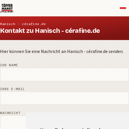
Menü
Hanisch - cérafine.de
Kontakt zu Hanisch - cérafine.de
Hier können Sie eine Nachricht an Hanisch - cérafine.de senden.
IHR NAME
IHRE E-MAIL
NACHRICHT