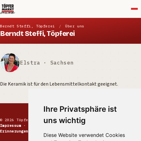
Menü
Berndt Steffi, Töpferei
/
Über uns
Berndt Steffi, Töpferei
Elstra · Sachsen
Die Keramik ist für den Lebensmittelkontakt geeignet.
Ihre Privatsphäre ist
uns wichtig
© 2026 Töpfermarkt · Handgemachte Keramik
Impressum
·
Kontakt
·
Datenschutz
·
Markt melden
·
Erinnerungen
Diese Website verwendet Cookies