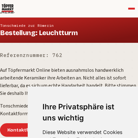
Menü
Tonschmiede zur Römerin
Bestellung: Leuchtturm
Referenznummer: 762
Auf Töpfermarkt Online bieten ausnahmslos handwerklich
arbeitende Keramiker ihre Arbeiten an. Nicht alles ist sofort
lieferbar, da es sich um echte Handarbeit handelt. Bitte stimmen
Sie deshalb Ihre Bestellung direkt mit der Töpferei ab.
Ihre Privatsphäre ist
Tonschmiede zur Römerin freut sich über Ihre Anfrage über das
Kontaktformular.
uns wichtig
Kontaktformular
Diese Website verwendet Cookies