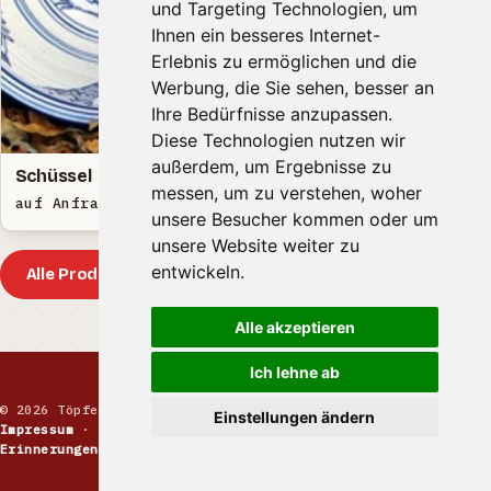
und Targeting Technologien, um
Ihnen ein besseres Internet-
Erlebnis zu ermöglichen und die
Werbung, die Sie sehen, besser an
Ihre Bedürfnisse anzupassen.
Diese Technologien nutzen wir
außerdem, um Ergebnisse zu
Schüssel
Bodenvase
messen, um zu verstehen, woher
auf Anfrage EUR
175,00 - 300,00 EUR
unsere Besucher kommen oder um
unsere Website weiter zu
entwickeln.
Alle Produkte
Alle akzeptieren
Ich lehne ab
© 2026 Töpfermarkt · Handgemachte Keramik
Einstellungen ändern
Impressum
·
Kontakt
·
Datenschutz
·
Markt melden
·
Erinnerungen