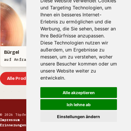
Diese Website verwendet Cookies
und Targeting Technologien, um
Ihnen ein besseres Internet-
Erlebnis zu ermöglichen und die
Werbung, die Sie sehen, besser an
Ihre Bedürfnisse anzupassen.
Diese Technologien nutzen wir
außerdem, um Ergebnisse zu
Bürgel
Teekanne
messen, um zu verstehen, woher
auf Anfrage EUR
auf Anfrage EUR
unsere Besucher kommen oder um
unsere Website weiter zu
entwickeln.
Alle Produkte
Alle akzeptieren
Ich lehne ab
© 2026 Töpfermarkt · Handgemachte Keramik
Einstellungen ändern
Impressum
·
Kontakt
·
Datenschutz
·
Markt melden
·
Erinnerungen