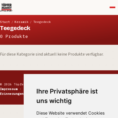
Menü
Start
/
Keramik
/
Teegedeck
Teegedeck
0 Produkte
Für diese Kategorie sind aktuell keine Produkte verfügbar.
© 2026 Töpfermarkt · Handgemachte Keramik
Impressum
·
Kontakt
·
Datenschutz
·
Markt melden
·
Ihre Privatsphäre ist
Erinnerungen
uns wichtig
Diese Website verwendet Cookies