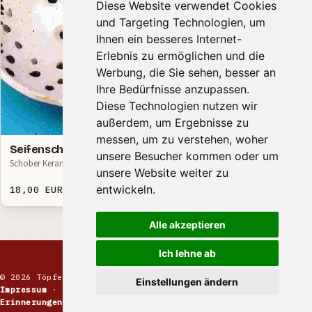
Diese Website verwendet Cookies
und Targeting Technologien, um
Ihnen ein besseres Internet-
Erlebnis zu ermöglichen und die
Werbung, die Sie sehen, besser an
Ihre Bedürfnisse anzupassen.
Diese Technologien nutzen wir
außerdem, um Ergebnisse zu
messen, um zu verstehen, woher
Seifenschälchen
Seifenschälchen
unsere Besucher kommen oder um
Schober Keramik
Schober Keramik
unsere Website weiter zu
entwickeln.
18,00 EUR
18,00 EUR
Alle akzeptieren
Ich lehne ab
© 2026 Töpfermarkt · Handgemachte Keramik
Einstellungen ändern
Impressum
·
Kontakt
·
Datenschutz
·
Markt melden
·
Erinnerungen