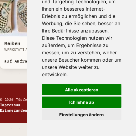
und Targeting Technologien, um
Ihnen ein besseres Internet-
Erlebnis zu ermöglichen und die
Werbung, die Sie sehen, besser an
Ihre Bedürfnisse anzupassen.
Diese Technologien nutzen wir
Reiben
Reibe
außerdem, um Ergebnisse zu
WERKSTATT ATELIER
Kieser Töpferei
messen, um zu verstehen, woher
unsere Besucher kommen oder um
auf Anfrage EUR
auf Anfrage EUR
unsere Website weiter zu
entwickeln.
Alle akzeptieren
© 2026 Töpfermarkt · Handgemachte Keramik
Ich lehne ab
Impressum
·
Kontakt
·
Datenschutz
·
Markt melden
·
Erinnerungen
Einstellungen ändern