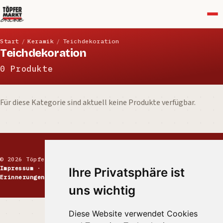
Menü
Start
/
Keramik
/
Teichdekoration
Teichdekoration
0 Produkte
Für diese Kategorie sind aktuell keine Produkte verfügbar.
© 2026 Töpfermarkt · Handgemachte Keramik
Impressum
·
Kontakt
·
Datenschutz
·
Markt melden
·
Ihre Privatsphäre ist
Erinnerungen
uns wichtig
Diese Website verwendet Cookies