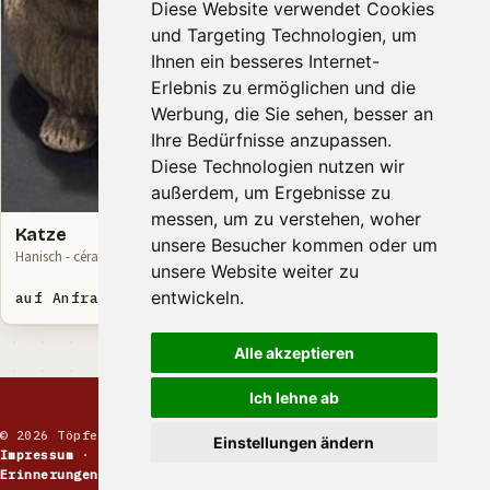
Diese Website verwendet Cookies
und Targeting Technologien, um
Ihnen ein besseres Internet-
Erlebnis zu ermöglichen und die
Werbung, die Sie sehen, besser an
Ihre Bedürfnisse anzupassen.
Diese Technologien nutzen wir
außerdem, um Ergebnisse zu
messen, um zu verstehen, woher
Katze
unsere Besucher kommen oder um
Hanisch - cérafine.de
unsere Website weiter zu
entwickeln.
auf Anfrage EUR
Alle akzeptieren
Ich lehne ab
© 2026 Töpfermarkt · Handgemachte Keramik
Einstellungen ändern
Impressum
·
Kontakt
·
Datenschutz
·
Markt melden
·
Erinnerungen